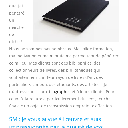
que j’ai
pénétré
un
marché
de
niche !
Nous ne sommes pas nombreux. Ma solide formation,
ma motivation et ma minutie me permettent de pénétrer
ce milieu. Mes clients sont des bibliophiles, des
collectionneurs de livres, des bibliothèques qui
souhaitent enrichir leur rayon de livres d’art, des
particuliers lambda, des étudiants, des artistes… Je
m’adresse aussi aux
biographes
et à leurs clients. Pour
ceux-là, la reliure a particulièrement du sens, touche
finale d’un objet de transmission empreint d’affection.
SM : Je vous ai vue à l’œuvre et suis
impressionnée par la qualité de vos