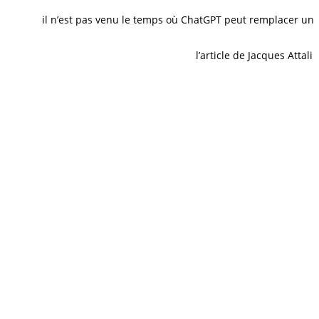
 est sa capacité à écouter et ressentir, à entendre l’émotion, à
ots. Ouf…
il n’est pas venu le temps où ChatGPT peut remplacer un
 l’être humain va s’en saisir. À ce titre,
l’article de Jacques Attali
he ? », le robot donne une réponse mécanique et incomplète,
l pour plusieurs raisons. Premièrement, ChatGPT est un programme de
s à des questions spécifiques ou des informations générales sur des
biographie complète et détaillée avec les qualités humaines requises