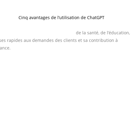
a pas grand intérêt. Il faut prendre ce robot comme il est, à savoir
 l’article
Cinq avantages de l’utilisation de ChatGPT
paru sur
 pour créer des résumés, générer rapidement du contenu ou trouve
 priori non, mais plutôt pour le monde
de la santé, de l’éducation,
es rapides aux demandes des clients et sa contribution à
sance.
onnaissances sur des sujets pointus sont limitées. Sa mise à jour
léments détaillés sur l’actualité. Il n’a pas d’opinion, ce qui peut
priées. Ses informations ne sont pas toujours fiables, voire sont
mation sur internet, tous azimuts, il est incapable de donner ses
rédibilité de ses réponses.
motions et les sentiments, le second degré…. Ses réponses ne sont pas
 Son style est neutre et froid… sans âme. ChatGPT est un robot