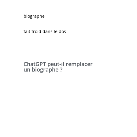
Et, justement, ce qui fait la valeur ajoutée du biographe
percevoir ce qui n’est pas toujours exprimé par des m
biographe
.
Reste à voir comment ces robots vont évoluer et comment
fait froid dans le dos
.
ChatGPT peut-il remplacer
un biographe ?
À la question « ChatGPT peut-il remplacer un biograp
mais néanmoins cohérente. Vertigineux.
ChatGPT ne peut pas remplacer un biographe professionne
traitement du langage naturel qui peut fournir des réponse
sujets variés. Cependant, il n’est pas capable d’écrire une 
pour la création d’un portrait fidèle.