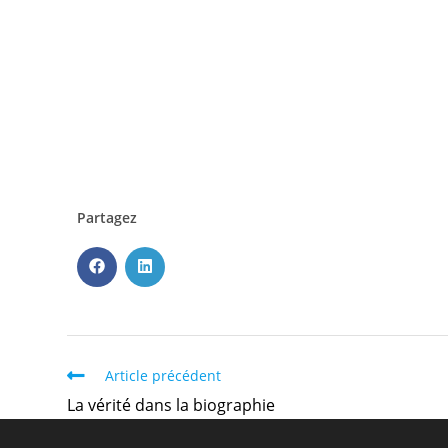
Deuxièmement, l’écriture d’une biographie nécessite une g
collecte de témoignages et la capacité à écrire de manière
les moments clés de la vie d’une personne et de créer un réc
En conclusion, si ChatGPT est utile pour répondre à certain
précises, il ne peut pas remplacer l’expertise et le savoir-f
professionnelle ainsi que son empathie et sa flexibilité face
Partagez
Article précédent
La vérité dans la biographie