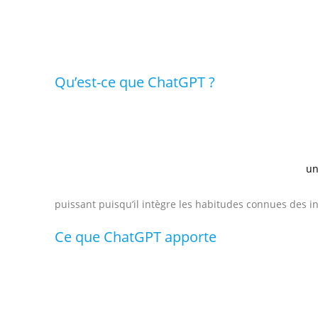
temps modernes ? Et qui ne la craint pas ?
de professionnels : journalistes, juristes,
de génie ou menace pour la biographie ?
Qu’est-ce que ChatGPT ?
ChatGPT est une intelligence artificielle capable de gé
moins de réussite. Conçu par la société américaine Op
ligne et avec l’intervention d’une masse humaine qui a
cohérentes. France Culture a réalisé en janvier 2023
un
version aux États-Unis et au Royaume-Uni en mars 202
puissant puisqu’il intègre les habitudes connues des i
Ce que ChatGPT apporte
Les réponses à des questions simples et indépendantes s
Oui, il est essentiel de nettoyer les océans pour prés
océans jouent un rôle vital dans la régulation du climat,