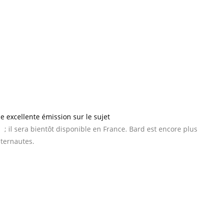
 Nombre de citoyens, certainement, et encore plus
 traducteurs, écrivains… biographes ? ChatGPT, coup
nérer du texte dans tous les domaines, avec pour l’instant plus ou
enAI, le modèle a été entraîné sur des millions de documents en
 contribué à orienter des réponses de plus en plus construites et
e excellente émission sur le sujet
. Google, avec Bard, a lancé sa
3
; il sera bientôt disponible en France
. Bard est encore plus
nternautes.
ont correctes. Par exemple : « Faut-il nettoyer les océans ? » «
erver leur santé et prévenir les dommages environnementaux. Les
 la production d’oxygène, la biodiversité et l’équilibre des