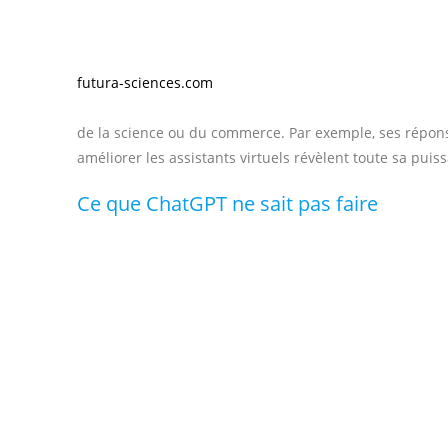
écosystèmes. (…) »
Pour l’instant, l’exploitation des contenus tels quels n’
une aide à l’écriture et à l’inspiration, comme le suggère
futura-sciences.com
. ChatGPT peut s’avérer très utile
des sujets d’articles. Un apport pour la biographie ? A
de la science ou
du commerce. Par exemple, ses répons
améliorer les assistants virtuels révèlent toute sa puis
Ce que ChatGPT ne sait pas faire
D’abord, il ne comprend pas toutes les demandes. Ses c
date de plusieurs mois, il ne peut donc pas fournir des é
parfois conduire à des réponses incohérentes et inappro
totalement inventées. Étant donné qu’il puise de l’infor
sources et donc ne peut pas rassurer le lecteur sur la c
Ensuite, il ne connaît pas la subtilité : l’ironie, les é
personnalisées et manquent cruellement de sensibilité.
puissant, certes, mais un robot.