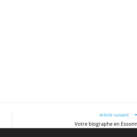
rande connaissance et compétence dans la recherche documentaire, la
 expressive. Un bon biographe doit être capable de mettre en lumière
it fluide et cohérent qui reflète fidèlement sa personnalité.
es questions spécifiques lorsqu’on ne dispose pas d’informations
aire d’un vrai biographe professionnel en termes de créativité, expérience
 aux besoins spécifiques du client.
Article suivant
Votre biographe en Esson