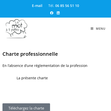
E-mail
Tél.
06 85 56 51 10
MENU
Charte professionnelle
En l’absence d’une réglementation de la profession
, faire appel
à un écrivain public diplômé est un gage de confiance et de
sérieux.
La présente charte
encadre la pratique de mon activité
et
m’engage à respecter les règles propres à la nature de cette
activité.
Téléchargez la charte