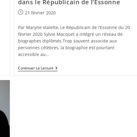
dans le Républicain de l’Essonne
Publication
21 février 2020
publiée :
Par Maryne Vialette, Le Républicain de l’Essonne du 20
février 2020 Sylvie Macquet a intégré un réseau de
biographes diplômés.Trop souvent associée aux
personnes célèbres, la biographie est pourtant
accessible au…
Le
Continuer La Lecture
Réseau
Des
Biographes
Diplômés
Dans
Le
Républicain
De
L’Essonne