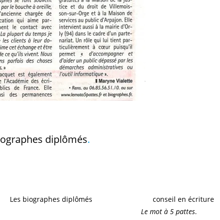
iographes diplômés
.
aphie est pourtant accessible au grand public. Que ce soit pour
server la mémoire familiale, de nombreux particuliers souhaitent
en choisir la personne qui retranscrira votre récit, un réseau de
r :
Les biographes diplômés
, tous licenciés en
conseil en écriture
Sylvie Macquet, qui a lancé son entreprise
Le mot à 5 pattes
.
«
Nou