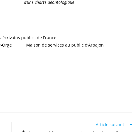
rouver autour
d’une charte déontologique
. Cela permet aussi de faciliter
 par le bouche à oreille
, détaille l’ancienne chargée de
ec les gens.
La plupart du temps je rencontre les clients à leur
vent. Nous découvrons parfois des choses très fortes.
»
 écrivains publics de France
. Elle tient des permanences gratuites
r-Orge
et à la
Maison de services au public d’Arpajon
. Elle
 partenariat. Un rôle qui lui tient particulièrement à cœur
assé par les démarches administratives ou l’outil informatique
».
Article suivant