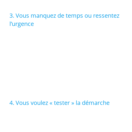
A5.
3. Vous manquez de temps ou ressentez
l’urgence
Vous avez une vie trépidante, et
le temps vous
manque
? Un, deux ou trois entretiens seront plus
facilement planifiables. Et si
vous ressentez l’urgence de
dire
, mais que vous ne souhaitez pas vous engager à
raconter toute votre vie, la biographie courte répond à
cette contrainte. C’est une formule idéale en particulier
si vous avez besoin d’un texte pour un événement, une
publication, un site web.
4. Vous voulez « tester » la démarche
La biographie courte peut être une première étape
avant un éventuel projet plus long. Elle vous permettra
de
« tester » votre plaisir à raconter
et à aller revisiter