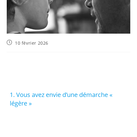
10 février 2026
Six raisons peuvent vous faire opter pour la
biographie
courte
si, comme d’autres, la démarche d’écrire votre
biographie impressionne (« Un jour, peut-être »).
1. Vous avez envie d’une démarche «
légère »
Vous n’osez pas vous lancer, par pudeur, par crainte de
trop vous exposer ou parce que la tâche vous paraît trop
impressionnante ? Avec un nombre d’entretiens limité, la