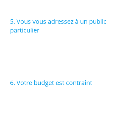
votre histoire. Vous pourriez être supris·e !
5. Vous vous adressez à un public
particulier
Une biographe courte est un texte qui se lit et se
partage facilement. Il est adapté à des personnes
qui
lisent peu
, ou à des personnes
qui appréhendent le
poids de vos mots
, ou encore à des
enfants
.
6. Votre budget est contraint
Le nombre d’entretiens limité permet de
s’adapter à
votre budget
. Avec madame C., nous avons bien
identifié le sujet de chacun des trois entretiens prévus,
ce qui lui a permis de dire l’essentiel en peu de temps et
de respecter son budget.