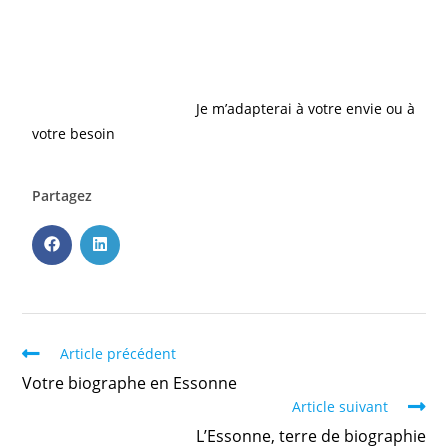
Qui dit court ne dit pas bâclé. Opter pour une
biographie courte engendrera le même travail
d’exigence et de sensibilité que toute biographie. Vous
choisirez la mise en forme : simple impression papier ou
mise en page d’un livre.
Je m’adapterai à votre envie ou à
votre besoin
.
Partagez
Article précédent
Votre biographe en Essonne
Article suivant
L’Essonne, terre de biographie