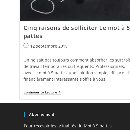
Cinq raisons de solliciter Le mot à 5
pattes
Publication
12 septembre 2019
publiée :
On ne sait pas toujours comment absorber les surcroî
de travail temporaires ou fréquents. Professionnels,
avec Le mot à 5 pattes, une solution simple, efficace et
financièrement intéressante s’offre à vous…
Cinq
Continuer La Lecture
Raisons
De
Solliciter
Le
Abonnement
Mot
À
5
Pour recevoir les actualités du Mot à 5 pattes
Pattes