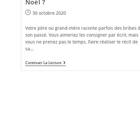
Noël ?
Publication
30 octobre 2020
publiée :
Votre père ou grand-mère raconte parfois des bribes 
son passé. Vous aimeriez les consigner par écrit, mais
vous ne prenez pas le temps. Faire réaliser le récit de
sa…
Et
Continuer La Lecture
Si
Vous
Offriez
Une
Biographie
À
Noël
?