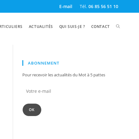
E-mail
Tél.
06 85 56 51 10
TOGGLE
RTICULIERS
ACTUALITÉS
QUI SUIS-JE ?
CONTACT
WEBSITE
ABONNEMENT
Pour recevoir les actualités du Mot à 5 pattes
SEARCH
Votre
e-
mail
OK