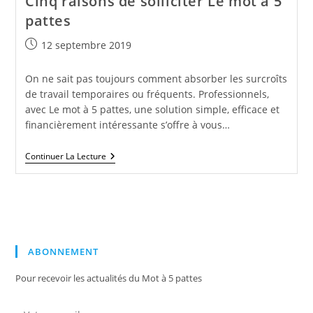
Cinq raisons de solliciter Le mot à 5
pattes
Publication
12 septembre 2019
publiée :
On ne sait pas toujours comment absorber les surcroîts
de travail temporaires ou fréquents. Professionnels,
avec Le mot à 5 pattes, une solution simple, efficace et
financièrement intéressante s’offre à vous…
Cinq
Continuer La Lecture
Raisons
De
Solliciter
Le
Mot
À
5
Pattes
ABONNEMENT
Pour recevoir les actualités du Mot à 5 pattes
Votre